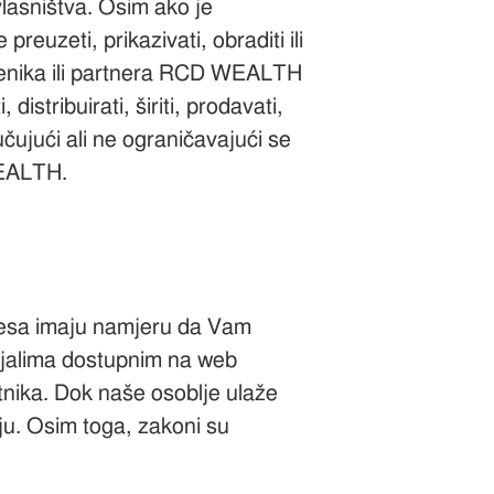
vlasništva. Osim ako je
uzeti, prikazivati, obraditi ili
ćenika ili partnera RCD WEALTH
istribuirati, širiti, prodavati,
jučujući ali ne ograničavajući se
WEALTH.
resa imaju namjeru da Vam
rijalima dostupnim na web
tnika. Dok naše osoblje ulaže
aju. Osim toga, zakoni su