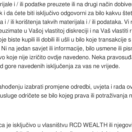
jale i / ili podatke preuzete ili na drugi način dobi
zik i da ćete biti isključivo odgovorni za bilo kakvu š
 i / ili korištenja takvih materijala i / ili podataka.
uzimate u Vašoj vlastitoj diskreciji i na Vaš vlastiti
oje biste kupili ili dobili ili ušli u bilo koje transak
na jedan savjet ili informacije, bilo usmene ili pi
 koje nije izričito ovdje navedeno. Neka pravosuđa
 gore navedenih isključenja za vas ne vrijede.
enju izabrati promjene odredbi, uvjeta i rada ovih
 usluge odričete se bilo kojeg prava ili potraživanj
a je isključivo u vlasništvu RCD WEALTH ili njegovi