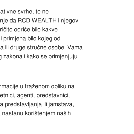
mativne svrhe, te ne
evanje da RCD WEALTH i njegovi
ičito odriče bilo kakve
 i primjena bilo kojeg od
ka ili druge stručne osobe. Vama
g zakona i kako se primjenjuju
rmacije u traženom obliku na
nici, agenti, predstavnici,
ma predstavljanja ili jamstava,
da nastanu korištenjem naših