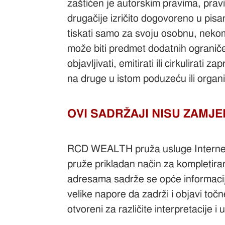
zaštićen je autorskim pravima, pravi
drugačije izričito dogovoreno u pis
tiskati samo za svoju osobnu, nek
može biti predmet dodatnih ograničenj
objavljivati, emitirati ili cirkulirat
na druge u istom poduzeću ili org
OVI SADRŽAJI NISU ZAMJE
RCD WEALTH pruža usluge Internet 
pruže prikladan način za kompletira
adresama sadrže se opće informacije
velike napore da zadrži i objavi točn
otvoreni za različite interpretacije i