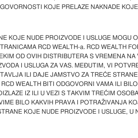
VORNOSTI KOJE PRELAZE NAKNADE KOJE STE 
NE KOJE NUDE PROIZVODE I USLUGE MOGU 
STRANICAMA RCD WEALTH-a. RCD WEALTH FO
NEKIM OD OVIH DISTRIBUTERA S VREMENA NA 
VODA I USLUGA ZA VAS. MEĐUTIM, VI POTVR
AVLJA ILI DAJE JAMSTVO ZA TREĆE STRANE 
E RCD WEALTH BITI ODGOVORNI VAMA ILI BIL
IZLAZE IZ ILI U VEZI S TAKVIM TREĆIM OSOB
VIME BILO KAKVIH PRAVA I POTRAŽIVANJA KO
TRANE KOJE NUDE PROIZVODE I USLUGE, U 