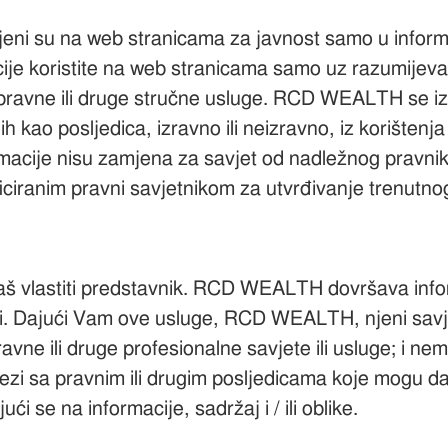
javljeni su na web stranicama za javnost samo u infor
macije koristite na web stranicama samo uz razumij
 pravne ili druge stručne usluge. RCD WEALTH se izr
lih kao posljedica, izravno ili neizravno, iz korištenja
rmacije nisu zamjena za savjet od nadležnog pravni
ficiranim pravni savjetnikom za utvrđivanje trenutno
Vaš vlastiti predstavnik. RCD WEALTH dovršava info
li. Dajući Vam ove usluge, RCD WEALTH, njeni savjet
ravne ili druge profesionalne savjete ili usluge; i ne
 vezi sa pravnim ili drugim posljedicama koje mogu 
ći se na informacije, sadržaj i / ili oblike.