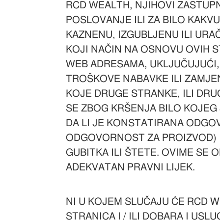
RCD WEALTH, NJIHOVI ZASTUPNI
POSLOVANJE ILI ZA BILO KAKV
KAZNENU, IZGUBLJENU ILI URAČ
KOJI NAČIN NA OSNOVU OVIH ST
WEB ADRESAMA, UKLJUČUJUĆI, 
TROŠKOVE NABAVKE ILI ZAMJENE
KOJE DRUGE STRANKE, ILI DR
SE ZBOG KRŠENJA BILO KOJEG 
DA LI JE KONSTATIRANA ODGO
ODGOVORNOST ZA PROIZVOD) I
GUBITKA ILI ŠTETE. OVIME SE
ADEKVATAN PRAVNI LIJEK.
NI U KOJEM SLUČAJU ĆE RCD W
STRANICA I / ILI DOBARA I USL