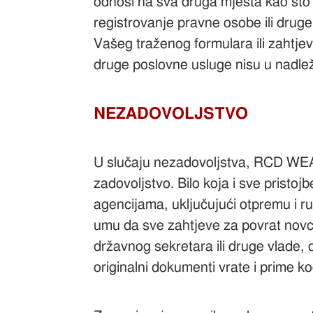
odnosi na sva druga mjesta kao što 
registrovanje pravne osobe ili dru
Vašeg traženog formulara ili zahtjev
druge poslovne usluge nisu u nadle
NEZADOVOLJSTVO
U slučaju nezadovoljstva, RCD WEAL
zadovoljstvo. Bilo koja i sve pristoj
agencijama, uključujući otpremu i 
umu da sve zahtjeve za povrat novc
državnog sekretara ili druge vlade, 
originalni dokumenti vrate i prime