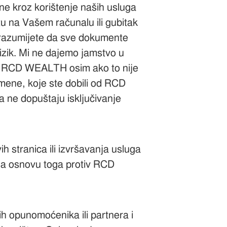
vene kroz korištenje naših usluga
tetu na Vašem računalu ili gubitak
 Vi razumijete da sve dokumente
 rizik. Mi ne dajemo jamstvo u
cije s RCD WEALTH osim ako to nije
smene, koje ste dobili od RCD
 ne dopuštaju isključivanje
 stranica ili izvršavanja usluga
a na osnovu toga protiv RCD
h opunomoćenika ili partnera i