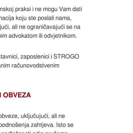
onskoj praksi i ne mogu Vam dati
acija koju ste poslali nama,
ći, ali ne ograničavajući se na
ranim advokatom ili odvjetnikom.
stavnici, zaposlenici i STROGO
ciranim računovodstvenim
H OBVEZA
bveze, uključujući, ali ne
 podnošenja zahtjeva. Isto se