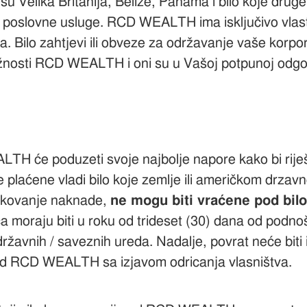
su Velika Britanija, Belize, Panama i bilo koje dru
ge poslovne usluge. RCD WEALTH ima isključivo vlas
a. Bilo zahtjevi ili obveze za održavanje vaše korpor
žnosti RCD WEALTH i oni su u Vašoj potpunoj odgo
TH će poduzeti svoje najbolje napore kako bi riješ
be plaćene vladi bilo koje zemlje ili američkom drzavn
rukovanje naknade,
ne mogu biti vraćene pod bil
a moraju biti u roku od trideset (30) dana od pod
državnih / saveznih ureda. Nadalje, povrat neće biti
 kod RCD WEALTH sa izjavom odricanja vlasništva.