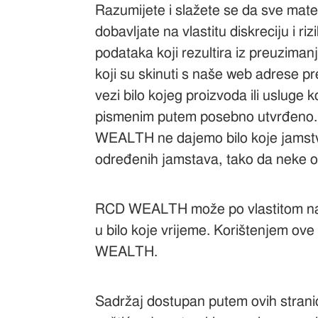
Razumijete i slažete se da sve materi
dobavljate na vlastitu diskreciju i ri
podataka koji rezultira iz preuzimanja
koji su skinuti s naše web adrese pre
vezi bilo kojeg proizvoda ili usluge k
pismenim putem posebno utvrđeno. Ni 
WEALTH ne dajemo bilo koje jamstvo
određenih jamstava, tako da neke od
RCD WEALTH može po vlastitom nahođ
u bilo koje vrijeme. Korištenjem ove
WEALTH.
Sadržaj dostupan putem ovih stranic