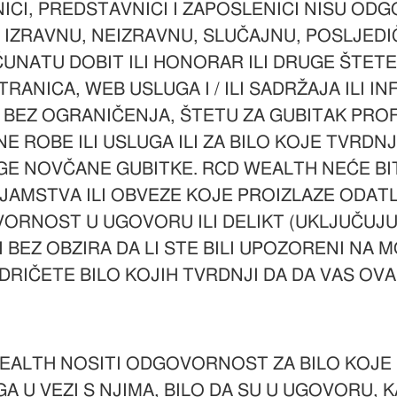
CI, PREDSTAVNICI I ZAPOSLENICI NISU ODGO
U IZRAVNU, NEIZRAVNU, SLUČAJNU, POSLJED
UNATU DOBIT ILI HONORAR ILI DRUGE ŠTETE 
RANICA, WEB USLUGA I / ILI SADRŽAJA ILI 
BEZ OGRANIČENJA, ŠTETU ZA GUBITAK PROF
 ROBE ILI USLUGA ILI ZA BILO KOJE TVRDNJ
UGE NOVČANE GUBITKE. RCD WEALTH NEĆE BI
JAMSTVA ILI OBVEZE KOJE PROIZLAZE ODATLE
VORNOST U UGOVORU ILI DELIKT (UKLJUČUJ
 BEZ OBZIRA DA LI STE BILI UPOZORENI NA
 ODRIČETE BILO KOJIH TVRDNJI DA DA VAS O
EALTH NOSITI ODGOVORNOST ZA BILO KOJE 
UGA U VEZI S NJIMA, BILO DA SU U UGOVORU, K