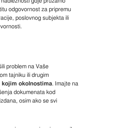
ge nadležnosti gdje pružamo
titu odgovornost za pripremu
acije, poslovnog subjekta ili
vornosti.
ili problem na Vaše
om tajniku ili drugim
o kojim okolnostima
. Imajte na
nošenja dokumenata kod
 izdana, osim ako se svi