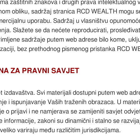
ma zaštitnih znakova i drugih prava intelektualnog 
anom obliku, sadržaj stranica RCD WEALTH mogu se pre
omercijalnu uporabu. Sadržaj u vlasništvu opunomo
a. Slažete se da nećete reproducirati, prosleđivati, d
i zaprimljene sadržaje putem web adrese bilo kome, ukl
anizaciji, bez prethodnog pismenog pristanka RCD 
NA ZA PRAVNI SAVJET
izdavaštva. Svi materijali dostupni putem web ad
nje i ispunjavanje Vaših traženih obrazaca. U mate
 o prijavi i ne namjerava se zamijeniti savjet odvje
e informacije, zakoni su dinamični i stalno se razvij
 uveliko variraju među različitim jurisdikcijama.