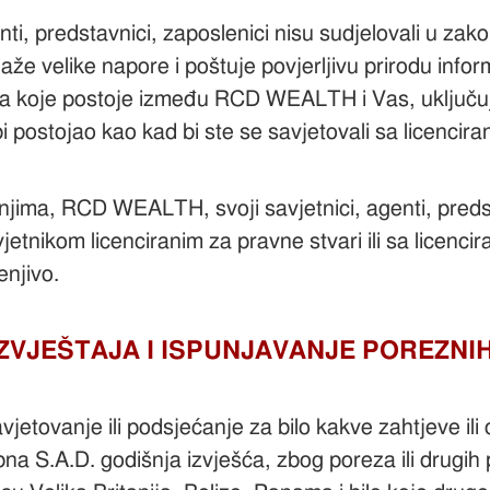
i, predstavnici, zaposlenici nisu sudjelovali u zak
e velike napore i poštuje povjerljivu prirodu inform
ja koje postoje između RCD WEALTH i Vas, uključuju
i bi postojao kao kad bi ste se savjetovali sa licenci
anjima, RCD WEALTH, svoji savjetnici, agenti, pred
jetnikom licenciranim za pravne stvari ili sa licen
enjivo.
ZVJEŠTAJA I ISPUNJAVANJE POREZNI
ovanje ili podsjećanje za bilo kakve zahtjeve ili o
bna S.A.D. godišnja izvješća, zbog poreza ili drugih