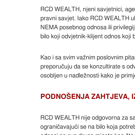
RCD WEALTH, njeni savjetnici, agent
pravni savjet. Iako RCD WEALTH ulaž
NEMA posebnog odnosa ili privilegi
bilo koji odvjetnik-klijent odnos koj
Kao i sa svim važnim poslovnim pit
preporučuju da se konzultirate s odv
osobljen u nadležnosti kako je primj
PODNOŠENJA ZAHTJEVA, I
RCD WEALTH nije odgovorna za savjet
ograničavajući se na bilo koja potre