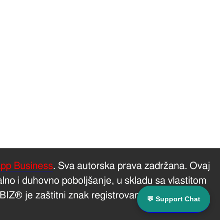
pp Business
. Sva autorska prava zadržana. Ovaj
lno i duhovno poboljšanje, u skladu sa vlastitom
IZ® je zaštitni znak registrovan u S.A.D..
Mapa
💬 Support Chat