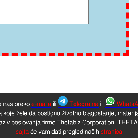
te nas preko
e-maila
ili
Telegrama
ili
WhatsA
koje žele da postignu životno blagostanje, materija
aziv poslovanja firme Thetabiz Corporation. THETAB
sajta
će vam dati pregled naših
stranica