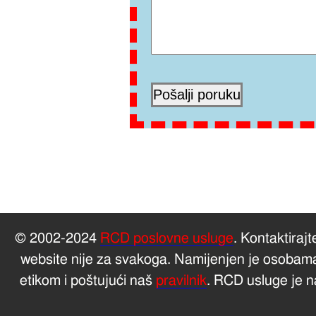
© 2002-2024
RCD poslovne usluge
. Kontaktiraj
website nije za svakoga. Namijenjen je osobama 
etikom i poštujući naš
pravilnik
. RCD usluge je n