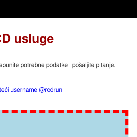
CD usluge
Ispunite potrebne podatke i pošaljite pitanje.
teći username @rcdrun