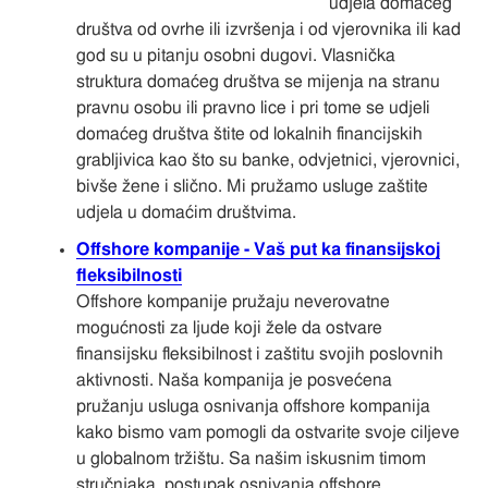
udjela domaćeg
društva od ovrhe ili izvršenja i od vjerovnika ili kad
god su u pitanju osobni dugovi. Vlasnička
struktura domaćeg društva se mijenja na stranu
pravnu osobu ili pravno lice i pri tome se udjeli
domaćeg društva štite od lokalnih financijskih
grabljivica kao što su banke, odvjetnici, vjerovnici,
bivše žene i slično. Mi pružamo usluge zaštite
udjela u domaćim društvima.
Offshore kompanije - Vaš put ka finansijskoj
fleksibilnosti
Offshore kompanije pružaju neverovatne
mogućnosti za ljude koji žele da ostvare
finansijsku fleksibilnost i zaštitu svojih poslovnih
aktivnosti. Naša kompanija je posvećena
pružanju usluga osnivanja offshore kompanija
kako bismo vam pomogli da ostvarite svoje ciljeve
u globalnom tržištu. Sa našim iskusnim timom
stručnjaka, postupak osnivanja offshore