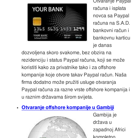
Otvaranje Paypal
računa i isplata
novca sa Paypal
računa na S.A.D.
bankovni račun i
bankovnu karticu
je danas
dozvoljena skoro svakome, bez obzira na
rezidenciju i status Paypal računa, koji se može
koristiti kako za privatnike tako i za offshore
kompanije koje otvore takav Paypal račun. Naša
firma dodatno može pružiti usluge otvaranja
Paypal računa za razne vrste offshore kompanija i
u raznim državama širom svijeta.
Otvaranje offshore kompanije u Gambiji
Gambija je
država u
zapadnoj Africi
kompletno