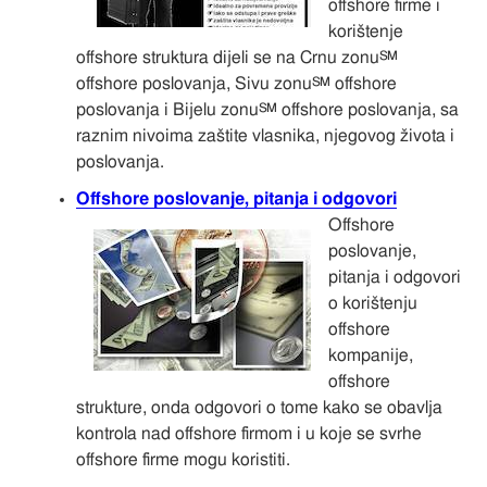
offshore firme i
korištenje
offshore struktura dijeli se na Crnu zonu℠
offshore poslovanja, Sivu zonu℠ offshore
poslovanja i Bijelu zonu℠ offshore poslovanja, sa
raznim nivoima zaštite vlasnika, njegovog života i
poslovanja.
Offshore poslovanje, pitanja i odgovori
Offshore
poslovanje,
pitanja i odgovori
o korištenju
offshore
kompanije,
offshore
strukture, onda odgovori o tome kako se obavlja
kontrola nad offshore firmom i u koje se svrhe
offshore firme mogu koristiti.