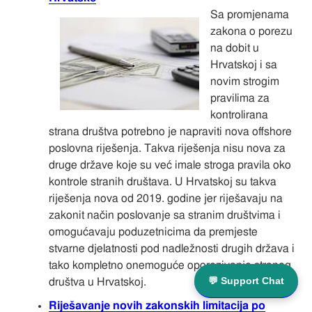
Sa promjenama
zakona o porezu
na dobit u
Hrvatskoj i sa
novim strogim
pravilima za
kontrolirana
strana društva potrebno je napraviti nova offshore
poslovna riješenja. Takva riješenja nisu nova za
druge države koje su već imale stroga pravila oko
kontrole stranih društava. U Hrvatskoj su takva
riješenja nova od 2019. godine jer riješavaju na
zakonit način poslovanje sa stranim društvima i
omogućavaju poduzetnicima da premjeste
stvarne djelatnosti pod nadležnosti drugih država i
tako kompletno onemoguće oporezivanje stranog
💬 Support Chat
društva u Hrvatskoj.
Riješavanje novih zakonskih limitacija po