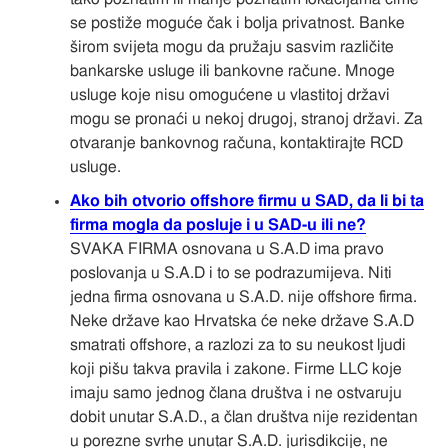
se postiže moguće čak i bolja privatnost. Banke
širom svijeta mogu da pružaju sasvim različite
bankarske usluge ili bankovne račune. Mnoge
usluge koje nisu omogućene u vlastitoj državi
mogu se pronaći u nekoj drugoj, stranoj državi. Za
otvaranje bankovnog računa, kontaktirajte RCD
usluge.
Ako bih otvorio offshore firmu u SAD, da li bi ta
firma mogla da posluje i u SAD-u ili ne?
SVAKA FIRMA osnovana u S.A.D ima pravo
poslovanja u S.A.D i to se podrazumijeva. Niti
jedna firma osnovana u S.A.D. nije offshore firma.
Neke države kao Hrvatska će neke države S.A.D
smatrati offshore, a razlozi za to su neukost ljudi
koji pišu takva pravila i zakone. Firme LLC koje
imaju samo jednog člana društva i ne ostvaruju
dobit unutar S.A.D., a član društva nije rezidentan
u porezne svrhe unutar S.A.D. jurisdikcije, ne