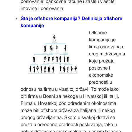
poslovanje, bankovne račune i zaštitu vlastite
imovine i poslovanja
Šta je offshore kompanija? Definicija offshore
kompanije
Offshore
kompanija je
firma osnovana u
drugim državama
koje pružaju
poslovne i
ekonomske
prednosti u
odnosu na firmu u vlastitoj državi. To može lako
biti firma u Bosni za nekoga u Hrvatskoj ili Italiji.
Firma u Hrvatskoj pod određenim okolnostima
može biti offshore država za Italijana ili nekog
drugog državljanina. Skoro u svakoj državi se
pružaju određene prednosti poslovanja, tako u
nekim državama maksimalno, a u nekim banana