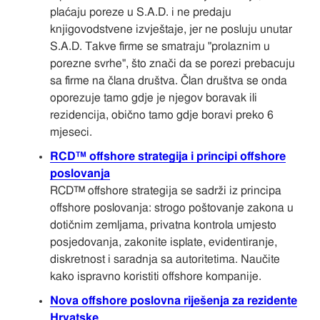
plaćaju poreze u S.A.D. i ne predaju
knjigovodstvene izvještaje, jer ne posluju unutar
S.A.D. Takve firme se smatraju "prolaznim u
porezne svrhe", što znači da se porezi prebacuju
sa firme na člana društva. Član društva se onda
oporezuje tamo gdje je njegov boravak ili
rezidencija, obično tamo gdje boravi preko 6
mjeseci.
RCD™ offshore strategija i principi offshore
poslovanja
RCD™ offshore strategija se sadrži iz principa
offshore poslovanja: strogo poštovanje zakona u
dotičnim zemljama, privatna kontrola umjesto
posjedovanja, zakonite isplate, evidentiranje,
diskretnost i saradnja sa autoritetima. Naučite
kako ispravno koristiti offshore kompanije.
Nova offshore poslovna riješenja za rezidente
Hrvatske