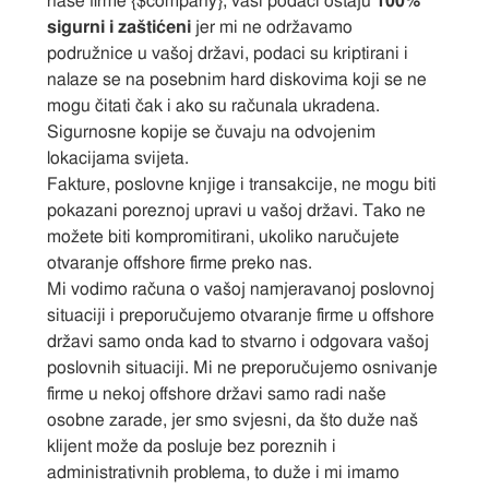
naše firme {$company}, vaši podaci ostaju
100%
sigurni i zaštićeni
jer mi ne održavamo
podružnice u vašoj državi, podaci su kriptirani i
nalaze se na posebnim hard diskovima koji se ne
mogu čitati čak i ako su računala ukradena.
Sigurnosne kopije se čuvaju na odvojenim
lokacijama svijeta.
Fakture, poslovne knjige i transakcije, ne mogu biti
pokazani poreznoj upravi u vašoj državi. Tako ne
možete biti kompromitirani, ukoliko naručujete
otvaranje offshore firme preko nas.
Mi vodimo računa o vašoj namjeravanoj poslovnoj
situaciji i preporučujemo otvaranje firme u offshore
državi samo onda kad to stvarno i odgovara vašoj
poslovnih situaciji. Mi ne preporučujemo osnivanje
firme u nekoj offshore državi samo radi naše
osobne zarade, jer smo svjesni, da što duže naš
klijent može da posluje bez poreznih i
administrativnih problema, to duže i mi imamo