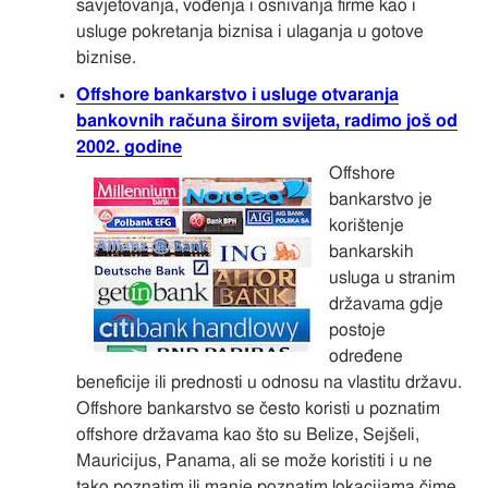
savjetovanja, vođenja i osnivanja firme kao i
usluge pokretanja biznisa i ulaganja u gotove
biznise.
Offshore bankarstvo i usluge otvaranja
bankovnih računa širom svijeta, radimo još od
2002. godine
Offshore
bankarstvo je
korištenje
bankarskih
usluga u stranim
državama gdje
postoje
određene
beneficije ili prednosti u odnosu na vlastitu državu.
Offshore bankarstvo se često koristi u poznatim
offshore državama kao što su Belize, Sejšeli,
Mauricijus, Panama, ali se može koristiti i u ne
tako poznatim ili manje poznatim lokacijama čime