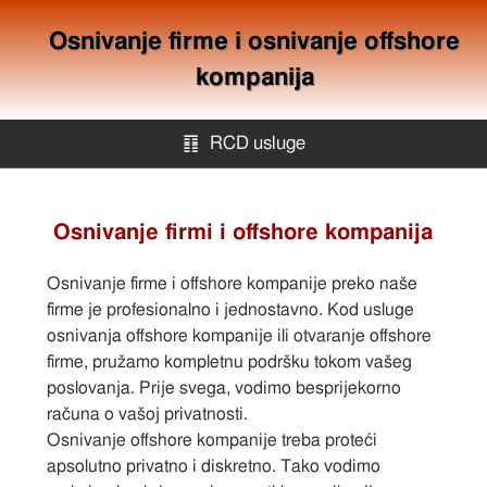
Osnivanje firme i osnivanje offshore
kompanija
䷖
RCD usluge
RCD usluge
Osnivanje firmi i offshore kompanija
Offshore kompanije
Osnivanje firme i offshore kompanije preko naše
firme je profesionalno i jednostavno. Kod usluge
Mapa stranica
osnivanja offshore kompanije ili otvaranje offshore
firme, pružamo kompletnu podršku tokom vašeg
poslovanja. Prije svega, vodimo besprijekorno
Kontakt
računa o vašoj privatnosti.
Osnivanje offshore kompanije treba proteći
apsolutno privatno i diskretno. Tako vodimo