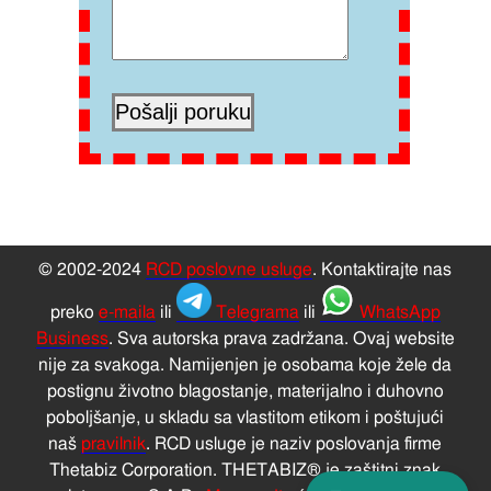
© 2002-2024
RCD poslovne usluge
. Kontaktirajte nas
preko
e-maila
ili
Telegrama
ili
WhatsApp
Business
. Sva autorska prava zadržana. Ovaj website
nije za svakoga. Namijenjen je osobama koje žele da
postignu životno blagostanje, materijalno i duhovno
poboljšanje, u skladu sa vlastitom etikom i poštujući
naš
pravilnik
. RCD usluge je naziv poslovanja firme
Thetabiz Corporation. THETABIZ® je zaštitni znak