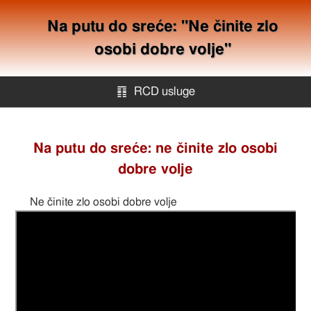
Na putu do sreće: "Ne činite zlo
osobi dobre volje"
䷖
RCD usluge
RCD usluge
Na putu do sreće: ne činite zlo osobi
dobre volje
Offshore kompanije
Ne činite zlo osobi dobre volje
Mapa stranica
Kontakt