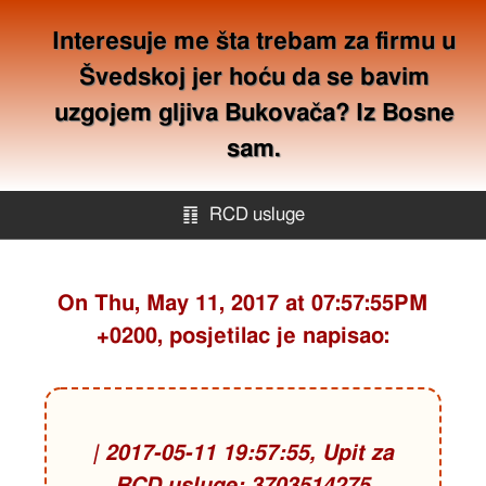
Interesuje me šta trebam za firmu u
Švedskoj jer hoću da se bavim
uzgojem gljiva Bukovača? Iz Bosne
sam.
䷖
RCD usluge
RCD usluge
On Thu, May 11, 2017 at 07:57:55PM
+0200, posjetilac je napisao:
Offshore kompanije
Mapa stranica
| 2017-05-11 19:57:55, Upit za
Kontakt