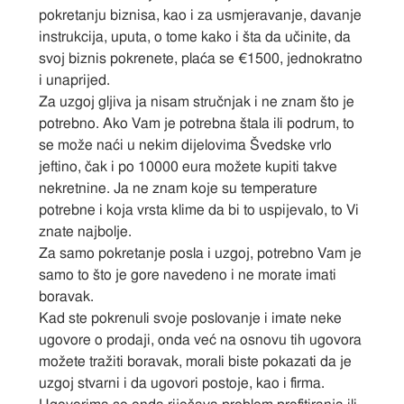
pokretanju biznisa, kao i za usmjeravanje, davanje
instrukcija, uputa, o tome kako i šta da učinite, da
svoj biznis pokrenete, plaća se €1500, jednokratno
i unaprijed.
Za uzgoj gljiva ja nisam stručnjak i ne znam što je
potrebno. Ako Vam je potrebna štala ili podrum, to
se može naći u nekim dijelovima Švedske vrlo
jeftino, čak i po 10000 eura možete kupiti takve
nekretnine. Ja ne znam koje su temperature
potrebne i koja vrsta klime da bi to uspijevalo, to Vi
znate najbolje.
Za samo pokretanje posla i uzgoj, potrebno Vam je
samo to što je gore navedeno i ne morate imati
boravak.
Kad ste pokrenuli svoje poslovanje i imate neke
ugovore o prodaji, onda već na osnovu tih ugovora
možete tražiti boravak, morali biste pokazati da je
uzgoj stvarni i da ugovori postoje, kao i firma.