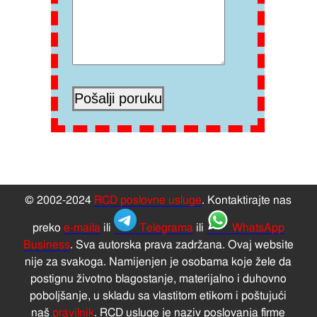
© 2002-2024
RCD poslovne usluge
. Kontaktirajte nas
preko
e-maila
ili
Telegrama
ili
WhatsApp
Business
. Sva autorska prava zadržana. Ovaj website
nije za svakoga. Namijenjen je osobama koje žele da
postignu životno blagostanje, materijalno i duhovno
poboljšanje, u skladu sa vlastitom etikom i poštujući
naš
pravilnik
. RCD usluge je naziv poslovanja firme