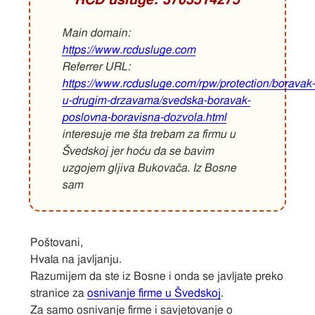
RCD usluge: 3703514275
Main domain:
https://www.rcdusluge.com
Referrer URL:
https://www.rcdusluge.com/rpw/protection/boravak-
u-drugim-drzavama/svedska-boravak-
poslovna-boravisna-dozvola.html
interesuje me šta trebam za firmu u
Švedskoj jer hoću da se bavim
uzgojem gljiva Bukovača. Iz Bosne
sam
Poštovani,
Hvala na javljanju.
Razumijem da ste iz Bosne i onda se javljate preko
stranice za
osnivanje firme u Švedskoj
.
Za samo osnivanje firme i savjetovanje o