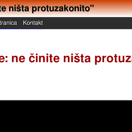
te ništa protuzakonito"
tranica
Kontakt
: ne činite ništa protu