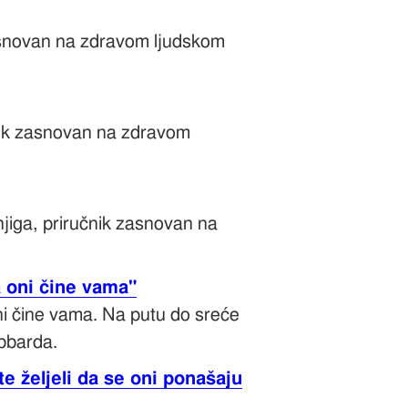
 zasnovan na zdravom ljudskom
čnik zasnovan na zdravom
njiga, priručnik zasnovan na
a oni čine vama"
oni čine vama. Na putu do sreće
bbarda.
 željeli da se oni ponašaju