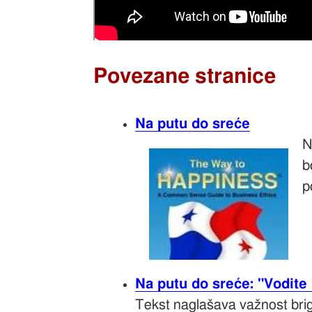
Povezane stranice
Na putu do sreće
N
b
p
Na putu do sreće: "Vodite
Tekst naglašava važnost brig