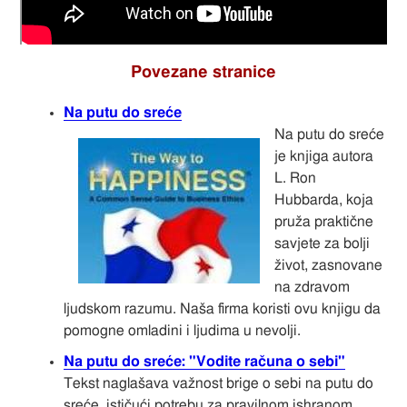
Povezane stranice
Na putu do sreće
Na putu do sreće
je knjiga autora
L. Ron
Hubbarda, koja
pruža praktične
savjete za bolji
život, zasnovane
na zdravom
ljudskom razumu. Naša firma koristi ovu knjigu da
pomogne omladini i ljudima u nevolji.
Na putu do sreće: "Vodite računa o sebi"
Tekst naglašava važnost brige o sebi na putu do
sreće, ističući potrebu za pravilnom ishranom,