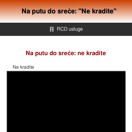
Na putu do sreće: "Ne kradite"
䷖
RCD usluge
RCD usluge
Na putu do sreće: ne kradite
Offshore kompanije
Ne kradite
Mapa stranica
Kontakt