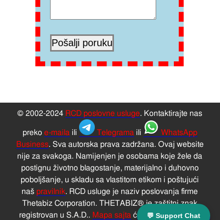
© 2002-2024
RCD poslovne usluge
. Kontaktirajte nas
preko
e-maila
ili
Telegrama
ili
WhatsApp
Business
. Sva autorska prava zadržana. Ovaj website
nije za svakoga. Namijenjen je osobama koje žele da
postignu životno blagostanje, materijalno i duhovno
poboljšanje, u skladu sa vlastitom etikom i poštujući
naš
pravilnik
. RCD usluge je naziv poslovanja firme
Thetabiz Corporation. THETABIZ® je zaštitni znak
registrovan u S.A.D..
Mapa sajta
će vam dati pregled
💬 Support Chat