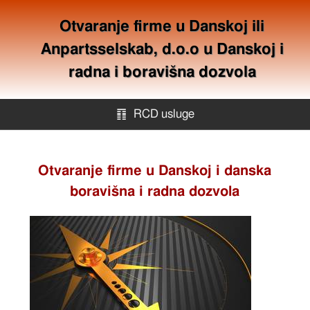
Otvaranje firme u Danskoj ili
Anpartsselskab, d.o.o u Danskoj i
radna i boravišna dozvola
䷖
RCD usluge
RCD usluge
Otvaranje firme u Danskoj i danska
boravišna i radna dozvola
Offshore kompanije
Mapa stranica
Kontakt