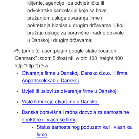
klijente, agencije i za odvjetničke ili
advokatske kancelarije koje se bave
pružanjem usluga otvaranja firme i
pokretanja biznisa u drugim državama ili koji
pružaju usluge za boravišne i radne dozvole
u Danskoj i drugim državama;
<% (princ (cl-user::plugin-google-static :location
“Denmark” :zoom 5 :float nil :width 400 :height 400
:http “http:”)) %>
Otvaranje firme u Danskoj, Dansko d.o.o. ili firma
Anpartsselskab u Danskoj
Uvjeti ili uslovi za otvaranje firme u Danskoj
Vrste firmi koje otvaramo u Danskoj
Danska boravišna i radna dozvola za samostalne
direktore ili vlasnike firmi
Status samostalnog poduzetnika ili vlasnika
firme