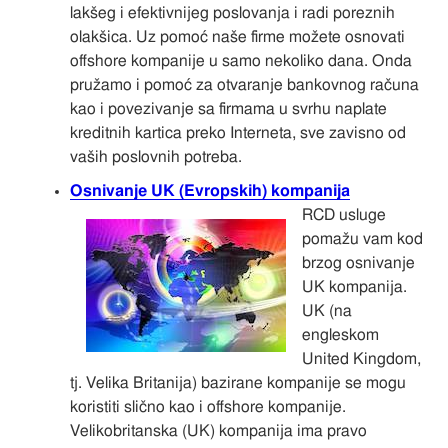
lakšeg i efektivnijeg poslovanja i radi poreznih
olakšica. Uz pomoć naše firme možete osnovati
offshore kompanije u samo nekoliko dana. Onda
pružamo i pomoć za otvaranje bankovnog računa
kao i povezivanje sa firmama u svrhu naplate
kreditnih kartica preko Interneta, sve zavisno od
vaših poslovnih potreba.
Osnivanje UK (Evropskih) kompanija
RCD usluge
pomažu vam kod
brzog osnivanje
UK kompanija.
UK (na
engleskom
United Kingdom,
tj. Velika Britanija) bazirane kompanije se mogu
koristiti slično kao i offshore kompanije.
Velikobritanska (UK) kompanija ima pravo