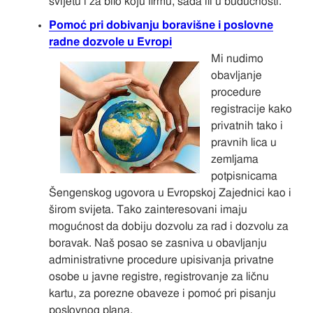
svijetu i za bilo koju firmu, sada ili u budućnosti.
Pomoć pri dobivanju boravišne i poslovne
radne dozvole u Evropi
Mi nudimo
obavljanje
procedure
registracije kako
privatnih tako i
pravnih lica u
zemljama
potpisnicama
Šengenskog ugovora u Evropskoj Zajednici kao i
širom svijeta. Tako zainteresovani imaju
mogućnost da dobiju dozvolu za rad i dozvolu za
boravak. Naš posao se zasniva u obavljanju
administrativne procedure upisivanja privatne
osobe u javne registre, registrovanje za ličnu
kartu, za porezne obaveze i pomoć pri pisanju
poslovnog plana.