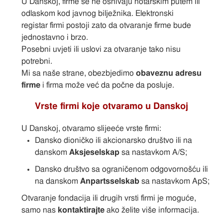
U Danskoj, firme se ne osnivaju notarskim putem ili
odlaskom kod javnog bilježnika. Elektronski
registar firmi postoji zato da otvaranje firme bude
jednostavno i brzo.
Posebni uvjeti ili uslovi za otvaranje tako nisu
potrebni.
Mi sa naše strane, obezbjedimo
obaveznu adresu
firme
i firma može već da počne da posluje.
Vrste firmi koje otvaramo u Danskoj
U Danskoj, otvaramo slijeeće vrste firmi:
Dansko dioničko ili akcionarsko društvo ili na
danskom
Aksjeselskap
sa nastavkom A/S;
Dansko društvo sa ograničenom odgovornošću ili
na danskom
Anpartsselskab
sa nastavkom ApS;
Otvaranje fondacija ili drugih vrsti firmi je moguće,
samo nas
kontaktirajte
ako želite više informacija.