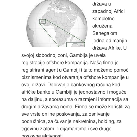
država u
zapadnoj Africi
kompletno
okružena
Senegalom i
jedna od manjih
država Afrike. U
svojoj slobodnoj zoni, Gambija je uvela
registracije offshore kompanija. Naša firma je
registrirani agent u Gambiji i tako možemo pomoći
biznismenima kod otvaranja offshore kompanije u
ovoj državi. Dobivanje bankovnog računa kod
afričke banke u Gambiji je jednostavno i moguće
na daljinu, a sporazuma o razmjeni informacija sa
drugim državama nema. Firma se može koristiti za
sve vrste online poslovanja, za osnivanje
podružnica, za čuvanje nekretnina, holding, za
trgovinu zlatom ili dijamantima i sve druge
poslovne aktivnosti.