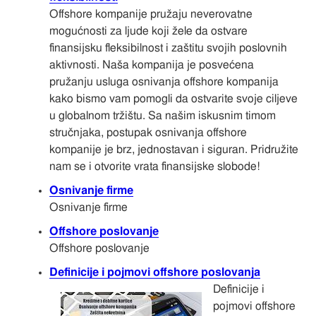
Offshore kompanije pružaju neverovatne
mogućnosti za ljude koji žele da ostvare
finansijsku fleksibilnost i zaštitu svojih poslovnih
aktivnosti. Naša kompanija je posvećena
pružanju usluga osnivanja offshore kompanija
kako bismo vam pomogli da ostvarite svoje ciljeve
u globalnom tržištu. Sa našim iskusnim timom
stručnjaka, postupak osnivanja offshore
kompanije je brz, jednostavan i siguran. Pridružite
nam se i otvorite vrata finansijske slobode!
Osnivanje firme
Osnivanje firme
Offshore poslovanje
Offshore poslovanje
Definicije i pojmovi offshore poslovanja
Definicije i
pojmovi offshore