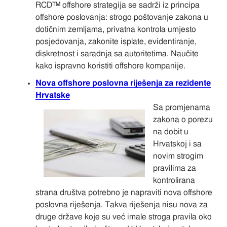
RCD™ offshore strategija se sadrži iz principa
offshore poslovanja: strogo poštovanje zakona u
dotičnim zemljama, privatna kontrola umjesto
posjedovanja, zakonite isplate, evidentiranje,
diskretnost i saradnja sa autoritetima. Naučite
kako ispravno koristiti offshore kompanije.
Nova offshore poslovna riješenja za rezidente
Hrvatske
Sa promjenama
zakona o porezu
na dobit u
Hrvatskoj i sa
novim strogim
pravilima za
kontrolirana
strana društva potrebno je napraviti nova offshore
poslovna riješenja. Takva riješenja nisu nova za
druge države koje su već imale stroga pravila oko