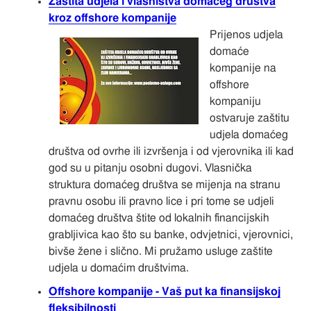
Zaštita udjela i vlasništva domaćeg društva
kroz offshore kompanije
Prijenos udjela
domaće
kompanije na
offshore
kompaniju
ostvaruje zaštitu
udjela domaćeg
društva od ovrhe ili izvršenja i od vjerovnika ili kad
god su u pitanju osobni dugovi. Vlasnička
struktura domaćeg društva se mijenja na stranu
pravnu osobu ili pravno lice i pri tome se udjeli
domaćeg društva štite od lokalnih financijskih
grabljivica kao što su banke, odvjetnici, vjerovnici,
bivše žene i slično. Mi pružamo usluge zaštite
udjela u domaćim društvima.
Offshore kompanije - Vaš put ka finansijskoj
fleksibilnosti