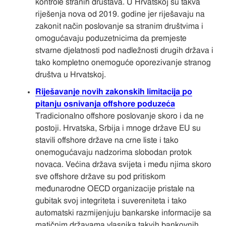
kontrole stranih društava. U Hrvatskoj su takva
riješenja nova od 2019. godine jer riješavaju na
zakonit način poslovanje sa stranim društvima i
omogućavaju poduzetnicima da premjeste
stvarne djelatnosti pod nadležnosti drugih država i
tako kompletno onemoguće oporezivanje stranog
društva u Hrvatskoj.
Riješavanje novih zakonskih limitacija po
pitanju osnivanja offshore poduzeća
Tradicionalno offshore poslovanje skoro i da ne
postoji. Hrvatska, Srbija i mnoge države EU su
stavili offshore države na crne liste i tako
onemogućavaju nadzorima slobodan protok
novaca. Većina država svijeta i među njima skoro
sve offshore države su pod pritiskom
međunarodne OECD organizacije pristale na
gubitak svoj integriteta i suvereniteta i tako
automatski razmijenjuju bankarske informacije sa
matičnim državama vlasnika takvih bankovnih