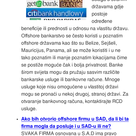
državama gdje
postoje
određene
beneficije ili prednosti u odnosu na vlastitu državu.
Offshore bankarstvo se često koristi u poznatim
offshore državama kao što su Belize, Sejšeli,
Mauricijus, Panama, ali se može koristiti i u ne
tako poznatim ili manje poznatim lokacijama čime
se postiže moguće čak i bolja privatnost. Banke
širom svijeta mogu da pružaju sasvim različite
bankarske usluge ili bankovne račune. Mnoge
usluge koje nisu omogućene u vlastitoj državi
mogu se pronaći u nekoj drugoj, stranoj državi. Za
otvaranje bankovnog računa, kontaktirajte RCD
usluge.
Ako bih otvorio offshore firmu u SAD, da li bi ta
firma mogla da posluje i u SAD-u ili ne?
SVAKA FIRMA osnovana u S.A.D ima pravo