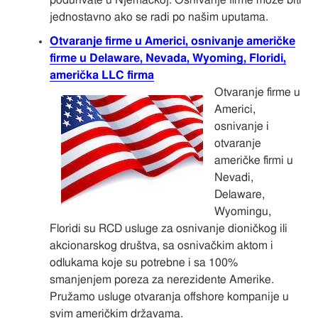
poduhvate u Njemačkoj. Osnivanje firme može biti
jednostavno ako se radi po našim uputama.
Otvaranje firme u Americi, osnivanje američke
firme u Delaware, Nevada, Wyoming, Floridi,
američka LLC firma
Otvaranje firme u
Americi,
osnivanje i
otvaranje
američke firmi u
Nevadi,
Delaware,
Wyomingu,
Floridi su RCD usluge za osnivanje dioničkog ili
akcionarskog društva, sa osnivačkim aktom i
odlukama koje su potrebne i sa 100%
smanjenjem poreza za nerezidente Amerike.
Pružamo usluge otvaranja offshore kompanije u
svim američkim državama.