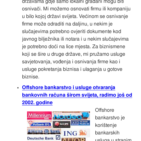
državama gdje samo lokalni građani mogu biti
osnivači. Mi možemo osnovati firmu ili kompaniju
u bilo kojoj državi svijeta. Većinom se osnivanje
firme može odraditi na daljinu, u nekim je
slučajevima potrebno ovjeriti dokumente kod
javnog bilježnika ili notara i u nekim slučajevima
je potrebno doći na lice mjesta. Za biznismene
koji se šire u druge države, mi pružamo usluge
savjetovanja, vođenja i osnivanja firme kao i
usluge pokretanja biznisa i ulaganja u gotove
biznise.
Offshore bankarstvo i usluge otvaranja
bankovnih računa širom svijeta, radimo još od
2002. godine
Offshore
bankarstvo je
korištenje
bankarskih
usluga u stranim