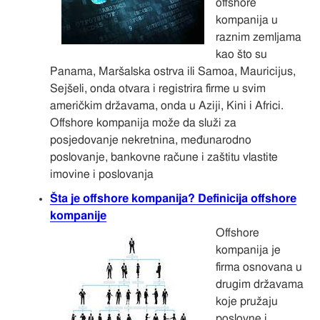
offshore
kompanija u
raznim zemljama
kao što su
Panama, Maršalska ostrva ili Samoa, Mauricijus,
Sejšeli, onda otvara i registrira firme u svim
američkim državama, onda u Aziji, Kini i Africi.
Offshore kompanija može da služi za
posjedovanje nekretnina, međunarodno
poslovanje, bankovne račune i zaštitu vlastite
imovine i poslovanja
Šta je offshore kompanija? Definicija offshore
kompanije
Offshore
kompanija je
firma osnovana u
drugim državama
koje pružaju
poslovne i