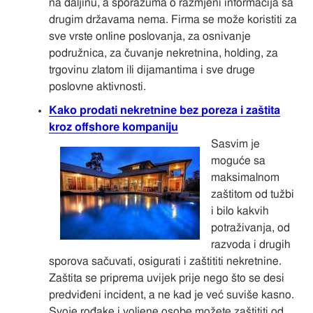
na daljinu, a sporazuma o razmjeni informacija sa
drugim državama nema. Firma se može koristiti za
sve vrste online poslovanja, za osnivanje
podružnica, za čuvanje nekretnina, holding, za
trgovinu zlatom ili dijamantima i sve druge
poslovne aktivnosti.
Kako prodati nekretnine bez poreza i zaštita
kroz offshore kompaniju
Sasvim je
moguće sa
maksimalnom
zaštitom od tužbi
i bilo kakvih
potraživanja, od
razvoda i drugih
sporova sačuvati, osigurati i zaštititi nekretnine.
Zaštita se priprema uvijek prije nego što se desi
predviđeni incident, a ne kad je već suviše kasno.
Svoje rođake i voljene osobe možete zaštititi od