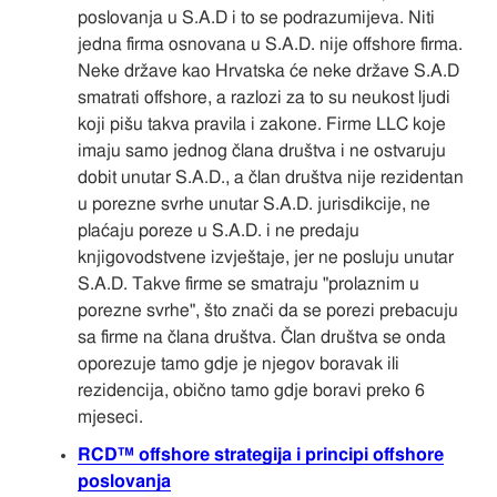
poslovanja u S.A.D i to se podrazumijeva. Niti
jedna firma osnovana u S.A.D. nije offshore firma.
Neke države kao Hrvatska će neke države S.A.D
smatrati offshore, a razlozi za to su neukost ljudi
koji pišu takva pravila i zakone. Firme LLC koje
imaju samo jednog člana društva i ne ostvaruju
dobit unutar S.A.D., a član društva nije rezidentan
u porezne svrhe unutar S.A.D. jurisdikcije, ne
plaćaju poreze u S.A.D. i ne predaju
knjigovodstvene izvještaje, jer ne posluju unutar
S.A.D. Takve firme se smatraju "prolaznim u
porezne svrhe", što znači da se porezi prebacuju
sa firme na člana društva. Član društva se onda
oporezuje tamo gdje je njegov boravak ili
rezidencija, obično tamo gdje boravi preko 6
mjeseci.
RCD™ offshore strategija i principi offshore
poslovanja