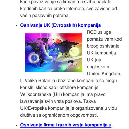
kao i povezivanje sa firmama u svrhu naplate
kreditnih kartica preko Interneta, sve zavisno od
vaših poslovnih potreba.
Osnivanje UK (Evropskih) kompanija
RCD usluge
pomažu vam kod
brzog osnivanje
UK kompanija.
UK (na
engleskom
United Kingdom,
tj. Velika Britanija) bazirane kompanije se mogu
koristiti slično kao i offshore kompanije.
Velikobritanska (UK) kompanija ima pravo
izvršavanja svih vrsta poslova. Takva
UK/Evropska kompanija je organizovana u vidu
društva sa ograničenom odgovornosti.
Osnivanje firme i raznih vrsta kompanija u