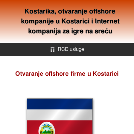
Kostarika, otvaranje offshore
kompanije u Kostarici i Internet
kompanija za igre na sreću
䷖
RCD usluge
RCD usluge
Otvaranje offshore firme u Kostarici
Offshore kompanije
Mapa stranica
Kontakt